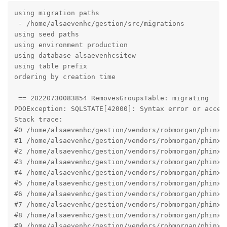
using migration paths 

 - /home/alsaevenhc/gestion/src/migrations

using seed paths 

using environment production

using database alsaevenhcsitew

using table prefix 

ordering by creation time

 == 20220730083854 RemovesGroupsTable: migrating 

PDOException: SQLSTATE[42000]: Syntax error or acces
Stack trace:

#0 /home/alsaevenhc/gestion/vendors/robmorgan/phinx/
#1 /home/alsaevenhc/gestion/vendors/robmorgan/phinx/
#2 /home/alsaevenhc/gestion/vendors/robmorgan/phinx/
#3 /home/alsaevenhc/gestion/vendors/robmorgan/phinx/
#4 /home/alsaevenhc/gestion/vendors/robmorgan/phinx/
#5 /home/alsaevenhc/gestion/vendors/robmorgan/phinx/
#6 /home/alsaevenhc/gestion/vendors/robmorgan/phinx/
#7 /home/alsaevenhc/gestion/vendors/robmorgan/phinx/
#8 /home/alsaevenhc/gestion/vendors/robmorgan/phinx/
#9 /home/alsaevenhc/gestion/vendors/robmorgan/phinx/