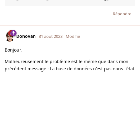
Répondre
Donovan
31 août 2023
Modifié
Bonjour,
Malheureusement le problème est le même que dans mon
précédent message : La base de données n'est pas dans l'état
qu'elle devrait être avant que vous lanciez (ou re-lanciez) les
migrations.
Il faut appliquer la procédure suivante à la lettre, sans quoi
ça ne fonctionnera pas :
Remettre la base de données telle qu'elle était en 0.19
Se rendre dans l'assistant d'installation et accéder à
l'étape de mise à jour de la base de données.
Cette étape devrait afficher "DOWN" dans toutes les