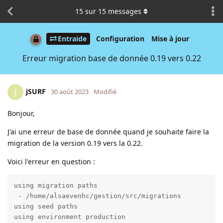
15
sur
15
messages
Entraide
Configuration
Mise à jour
Erreur migration base de donnée 0.19 vers 0.22
jSURF
J
30 août 2023
Modifié
Bonjour,
J'ai une erreur de base de donnée quand je souhaite faire la
migration de la version 0.19 vers la 0.22.
Voici l'erreur en question :
using migration paths 

 - /home/alsaevenhc/gestion/src/migrations

using seed paths 

using environment production
